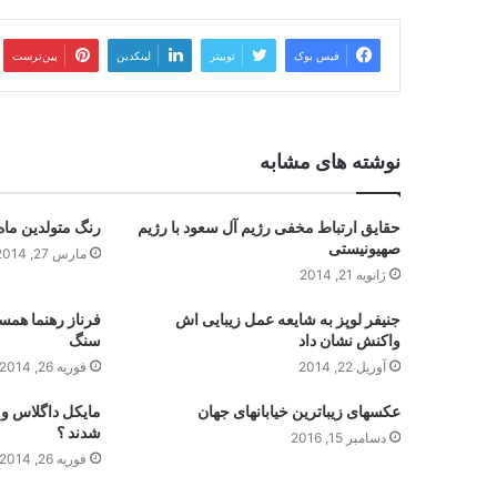
فیس بوک
توییتر
لینکدین
‫پین‌ترست
نوشته های مشابه
حقایق ارتباط مخفی رژیم آل سعود با رژیم
رنگ متولدین ماه
صهیونیستی
مارس 27, 2014
ژانویه 21, 2014
جنیفر لوپز به شایعه عمل زیبایی اش
فرناز رهنما همس
واکنش نشان داد
سنگ
آوریل 22, 2014
فوریه 26, 2014
عکسهای زیباترین خیابانهای جهان
مایکل داگلاس و ک
شدند ؟
دسامبر 15, 2016
فوریه 26, 2014