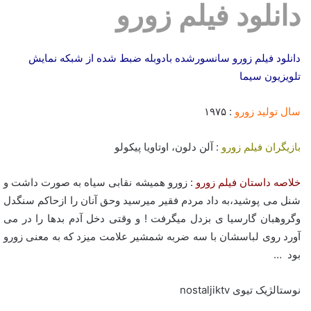
دانلود فیلم زورو
دانلود فیلم زورو سانسورشده بادوبله ضبط شده از شبکه نمایش
تلویزیون سیما
سال تولید زورو
: ۱۹۷۵
بازیگران فیلم زورو
: آلن دلون، اوتاویا پیکولو
خلاصه داستان فیلم زورو :
زورو همیشه نقابی سیاه به صورت داشت و
شنل می پوشید،به داد مردم فقیر میرسید وحق آنان را ازحاکم سنگدل
وگروهبان گارسیا ی بزدل میگرفت ! و وقتی دخل آدم بدها را در می
آورد روی لباسشان با سه ضربه شمشیر علامت میزد که به معنی زورو
بود …
نوستالژیک تیوی nostaljiktv