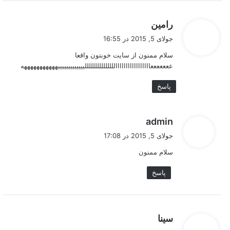
گ
رامین
ف
جولای 5, 2015 در 16:55
ت
سلام ممنون از سایت خوبتون واقعا
:
عععععععااااااااااااااااالللللللللللللللیییییییییییییهههههههههههه
پاسخ
گ
admin
ف
جولای 5, 2015 در 17:08
ت
سلام ممنون
:
پاسخ
گ
سینا
ف