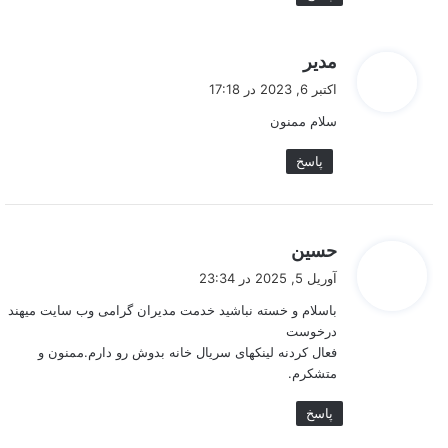
گ
مدیر
ف
اکتبر 6, 2023 در 17:18
ت
سلام ممنون
:
پاسخ
گ
حسین
ف
آوریل 5, 2025 در 23:34
ت
باسلام و خسته نباشید خدمت مدیران گرامی وب سایت میهند
:
درخوست
فعال کردنه لینکهای سریال خانه بدوش رو دارم.ممنون و
متشکرم.
پاسخ