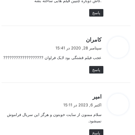
.کاش دوباره چنیین فیلم هایی ساخته بشه
پاسخ
گ
کامران
ف
سپتامبر 28, 2020 در 15:41
ت
عجب فیلم قشنگی بود لایک فراوان ???????????????????
:
پاسخ
گ
امیر
ف
اکتبر 6, 2023 در 15:11
ت
سلام ممنون از سایت خوبتون و هرگز این سریال فراموش
:
نمیشود.
پاسخ