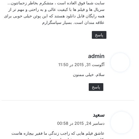
سایت شما فوق العاده است ، متشکرم بخاطر زحماتتون…
سریال ها و فیلم ها با کیفیت عالی و به راحتی و مهم تر از
همه رایگان قابل دانلود هستند که این پوئن خیلی خوبی برای
علاقه مندان است. بسیار سپاسگزارم
پاسخ
گ
admin
ف
آگوست 31, 2015 در 11:50
ت
سلام. خیلی ممنون
:
پاسخ
گ
سعید
ف
دسامبر 24, 2015 در 00:58
ت
عاشق فیلم هایی که راجب زندگی ما فقیر بیچاره هاست
: