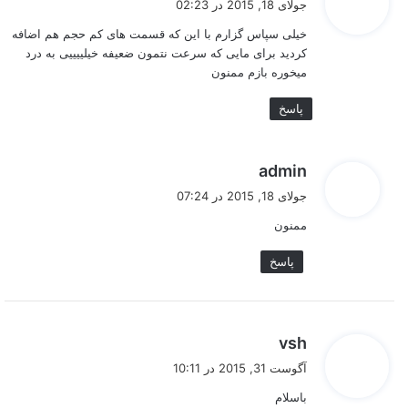
جولای 18, 2015 در 02:23
ت
خیلی سپاس گزارم با این که قسمت های کم حجم هم اضافه
:
کردید برای مایی که سرعت نتمون ضعیفه خیلییییی به درد
میخوره بازم ممنون
پاسخ
گ
admin
ف
جولای 18, 2015 در 07:24
ت
ممنون
:
پاسخ
گ
vsh
ف
آگوست 31, 2015 در 10:11
ت
باسلام
: