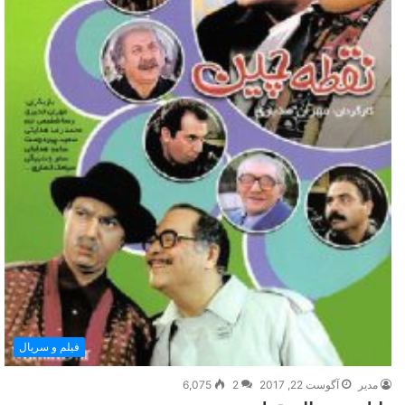
فیلم و سریال
مدیر
آگوست 22, 2017
2
6,075