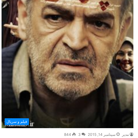
فیلم و سریال
مدیر
سپتامبر 14, 2015
3
844