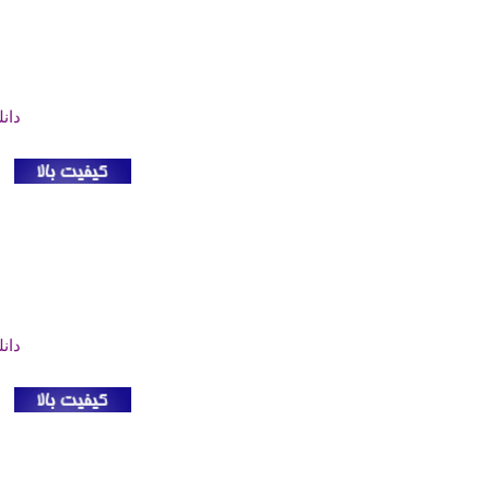
دان
دان