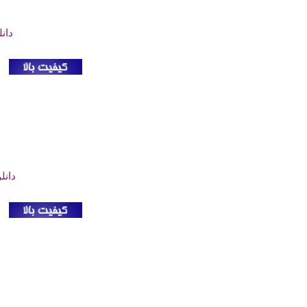
دان
دانل