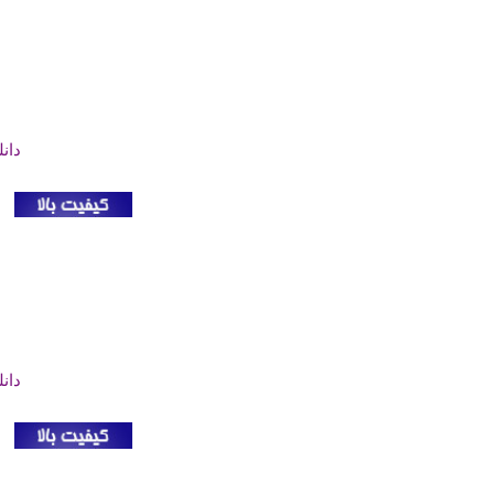
دان
دان