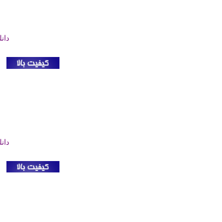
دان
دان