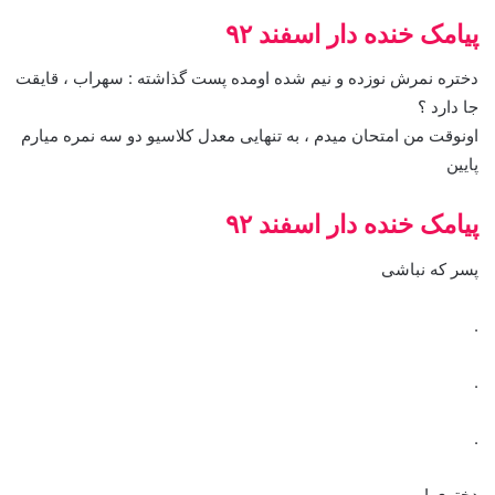
پیامک خنده دار اسفند ۹۲
دختره نمرش نوزده و نیم شده اومده پست گذاشته : سهراب ، قایقت
جا دارد ؟
اونوقت من امتحان میدم ، به تنهایی معدل کلاسیو دو سه نمره میارم
پایین
پیامک خنده دار اسفند ۹۲
پسر که نباشی
.
.
.
دختری !