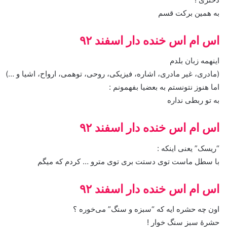
به همین برکت قسم
اس ام اس خنده دار اسفند ۹۲
اینهمه زبان بلدم
(مادری، غیر مادری، اشاره، فیزیکی، روحی، توهمی، ارواح، اشیا و …)
اما هنوز نتونستم به بعضیا بفهمونم :
به تو ربطی نداره
اس ام اس خنده دار اسفند ۹۲
“ریسک” یعنی اینکه :
با سطل ماست توی دستت بری توی مترو … کردم که میگم
اس ام اس خنده دار اسفند ۹۲
اون چه حشره ایه که “سبزه و سنگ” می‌خوره ؟
حشرۀ سبزِ سنگ خوار !