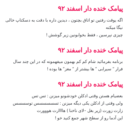
پیامک خنده دار اسفند ۹۲
اگه یوقت رفتین تو اتاق بچتون ، دیدین داره با دقت به دسکتاپ خالی
نیگا میکنه
چیزی نپرسین ، فقط بخوابونین زیر گوشش !
پیامک خنده دار اسفند ۹۲
ﺑﺮﻧﺎﻣﻪ ﺑﻔﺮﻣﺎﺋﯿﺪ ﺷﺎﻡ ﮐﻢ ﮐﻢ ﺑﻬﻤﻮﻥ ﻣﯿﻔﻬﻤﻮﻧﻪ ﮐﻪ ﺩﺭ ﺍﯾﻦ ﭼﻨﺪ ﺳﺎﻝ
ﻓﺮﺍﺭ “ ﺳﯿﺮﺍﺑﯽ ” ﻫﺎ ﺑﯿﺸﺘﺮ ﺍﺯ “ ﻣﻐﺰ” ﻫﺎ ﺑﻮﺩﻩ !
پیامک خنده دار اسفند ۹۲
بعضیام هستن وقتی ادکلن خودشونو میزنن : تس تس
ولی وقتی از ادکلن یکی دیگه میزنن : تسسسسسس توسسسس
زارت زورت (زیر بغل -لای ناخنا ) هاااارت هووورت
این آدما رو از سطح شهر جمع کنید خو !